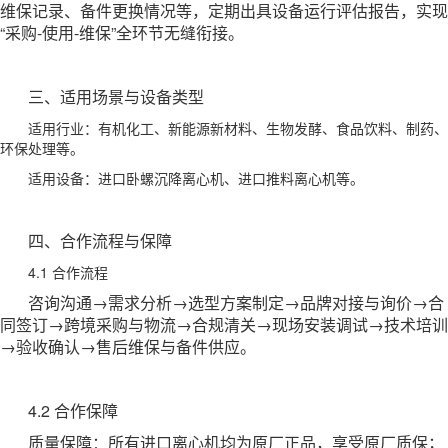
维保记录、备件更换情况等，定期出具设备运行评估报告，实现
“采购-使用-维保”全环节无缝衔接。
三、适用场景与设备类型
适用行业：有机化工、新能源新材料、生物发酵、食品饮料、
制药、
环保处理
等。
适用设备：进口卧螺沉降离心机、进口推料离心机等。
四、合作流程与保障
4.1 合作流程
咨询沟通→需求分析→选型方案制定→品牌对接与询价→合
同签订→跨境采购与物流→合规清关→现场安装调试→技术培训
→验收确认→售后维保与备件供应。
4.2 合作保障
质量保障：所有进口离心机均为原厂正品，享受原厂质保；