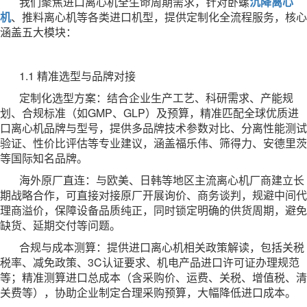
我们聚焦进口离心机全生命周期需求，针对卧螺
沉降离心
机
、推料离心机等各类进口机型，提供定制化全流程服务，核心
涵盖五大模块：
1.1 精准选型与品牌对接
定制化选型方案：结合企业生产工艺、科研需求、产能规
划、合规标准（如GMP、GLP）及预算，精准匹配全球优质进
口离心机品牌与型号，提供多品牌技术参数对比、分离性能测试
验证、性价比评估等专业建议，涵盖福乐伟、筛得力、安德里茨
等国际知名品牌。
海外原厂直连：与欧美、日韩等地区主流离心机厂商建立长
期战略合作，可直接对接原厂开展询价、商务谈判，规避中间代
理商溢价，保障设备品质纯正，同时锁定明确的供货周期，避免
缺货、延期交付等问题。
合规与成本测算：提供进口离心机相关政策解读，包括关税
税率、减免政策、3C认证要求、机电产品进口许可证办理规范
等；精准测算进口总成本（含采购价、运费、关税、增值税、清
关费等），协助企业制定合理采购预算，大幅降低进口成本。