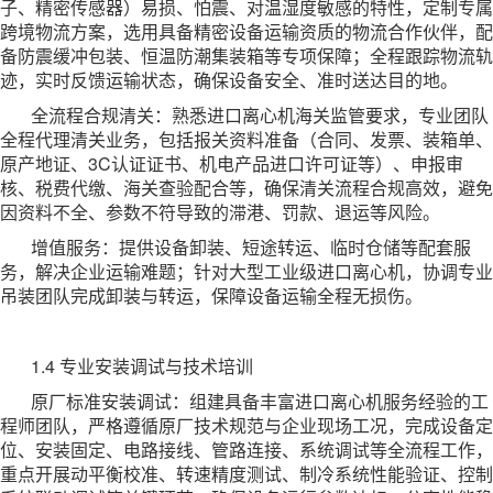
子、精密传感器）易损、怕震、对温湿度敏感的特性，定制专属
跨境物流方案，选用具备精密设备运输资质的物流合作伙伴，配
备防震缓冲包装、恒温防潮集装箱等专项保障；全程跟踪物流轨
迹，实时反馈运输状态，确保设备安全、准时送达目的地。
全流程合规清关：熟悉进口离心机海关监管要求，专业团队
全程代理清关业务，包括报关资料准备（合同、发票、装箱单、
原产地证、3C认证证书、机电产品进口许可证等）、申报审
核、税费代缴、海关查验配合等，确保清关流程合规高效，避免
因资料不全、参数不符导致的滞港、罚款、退运等风险。
增值服务：提供设备卸装、短途转运、临时仓储等配套服
务，解决企业运输难题；针对大型工业级进口离心机，协调专业
吊装团队完成卸装与转运，保障设备运输全程无损伤。
1.4 专业安装调试与技术培训
原厂标准安装调试：组建具备丰富进口离心机服务经验的工
程师团队，严格遵循原厂技术规范与企业现场工况，完成设备定
位、安装固定、电路接线、管路连接、系统调试等全流程工作，
重点开展动平衡校准、转速精度测试、制冷系统性能验证、控制